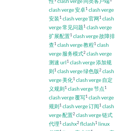
性
clash verge 同类客户端
1
clash verge 安卓
clash verge
1
1
安装
clash verge 官网
clash
1
verge 常见问题
clash verge
1
扩展配置
clash verge 故障排
1
1
查
clash verge 教程
clash
2
verge 服务模式
clash verge
1
测速 url
clash verge 添加规
1
2
则
clash verge 绿色版
clash
1
verge 美化
clash verge 自定
1
1
义规则
clash verge 节点
1
clash verge 覆写
clash verge
1
1
规则
clash verge 订阅
clash
2
verge 配置
clash verge 链式
1
2
1
代理
clashx
flclash
linux