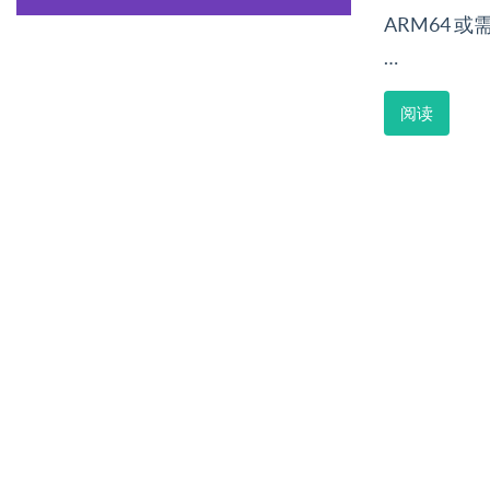
ARM64 或
…
阅读