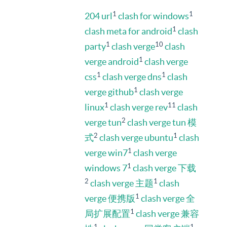
1
1
204 url
clash for windows
1
clash meta for android
clash
1
10
party
clash verge
clash
1
verge android
clash verge
1
1
css
clash verge dns
clash
1
verge github
clash verge
1
11
linux
clash verge rev
clash
2
verge tun
clash verge tun 模
2
1
式
clash verge ubuntu
clash
1
verge win7
clash verge
1
windows 7
clash verge 下载
2
1
clash verge 主题
clash
1
verge 便携版
clash verge 全
1
局扩展配置
clash verge 兼容
1
1