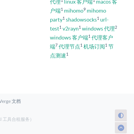
1
1
代理
linux 客户端
macos 客
1
9
户端
mihomo
mihomo
1
1
party
shadowsocks
url-
1
1
2
test
v2rayn
windows 代理
1
windows 客户端
代理客户
7
1
1
端
代理节点
机场订阅
节
1
点测速
 Verge 文档
AI 工具合租服务）