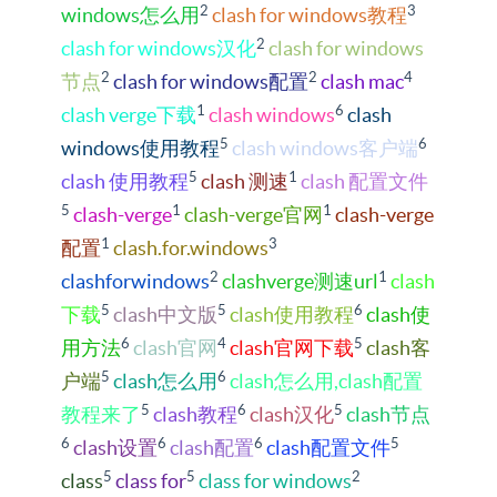
2
3
windows怎么用
clash for windows教程
2
clash for windows汉化
clash for windows
2
2
4
节点
clash for windows配置
clash mac
1
6
clash verge下载
clash windows
clash
5
6
windows使用教程
clash windows客户端
5
1
clash 使用教程
clash 测速
clash 配置文件
5
1
1
clash-verge
clash-verge官网
clash-verge
1
3
配置
clash.for.windows
2
1
clashforwindows
clashverge测速url
clash
5
5
6
下载
clash中文版
clash使用教程
clash使
6
4
5
用方法
clash官网
clash官网下载
clash客
5
6
户端
clash怎么用
clash怎么用,clash配置
5
6
5
教程来了
clash教程
clash汉化
clash节点
6
6
6
5
clash设置
clash配置
clash配置文件
5
5
2
class
class for
class for windows