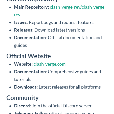
Main Repository
:
clash-verge-rev/clash-verge-
rev
Issues
: Report bugs and request features
Releases
: Download latest versions
Documentation
: Official documentation and
guides
Official Website
Website
:
clash-verge.com
Documentation
: Comprehensive guides and
tutorials
Downloads
: Latest releases for all platforms
Community
Discord
: Join the official Discord server
Telegram
: Follow official announcements