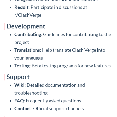
Reddit
: Participate in discussions at
r/ClashVerge
Development
Contributing
: Guidelines for contributing to the
project
Translations
: Help translate Clash Verge into
your language
Testing
: Beta testing programs for new features
Support
Wiki
: Detailed documentation and
troubleshooting
FAQ
: Frequently asked questions
Contact
: Official support channels