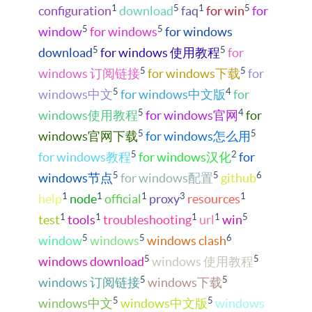
1
5
1
5
configuration
download
faq
for win
for
5
5
window
for windows
for windows
5
5
download
for windows 使用教程
for
5
5
windows 订阅链接
for windows下载
for
5
4
windows中文
for windows中文版
for
5
4
windows使用教程
for windows官网
for
5
5
windows官网下载
for windows怎么用
5
2
for windows教程
for windows汉化
for
5
5
6
windows节点
for windows配置
github
1
1
1
3
1
help
node
official
proxy
resources
1
1
1
1
5
test
tools
troubleshooting
url
win
5
5
6
window
windows
windows clash
5
5
windows download
windows 使用教程
5
5
windows 订阅链接
windows下载
5
5
windows中文
windows中文版
windows