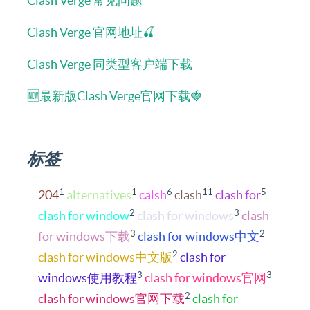
Clash Verge 常见问题
Clash Verge 官网地址🍒
Clash Verge 同类型客户端下载
🆕最新版Clash Verge官网下载🍓
标签
1
1
6
11
5
204
alternatives
calsh
clash
clash for
2
3
clash for window
clash for windows
clash
3
2
for windows下载
clash for windows中文
2
clash for windows中文版
clash for
3
3
windows使用教程
clash for windows官网
2
clash for windows官网下载
clash for