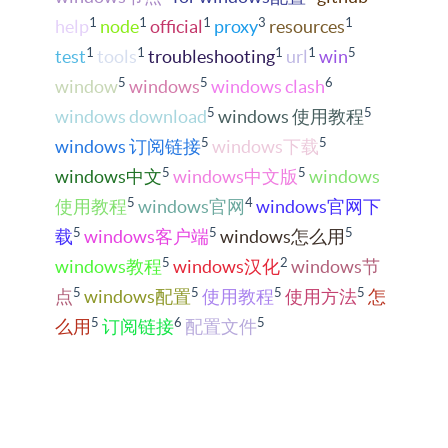
1
1
1
3
1
help
node
official
proxy
resources
1
1
1
1
5
test
tools
troubleshooting
url
win
5
5
6
window
windows
windows clash
5
5
windows download
windows 使用教程
5
5
windows 订阅链接
windows下载
5
5
windows中文
windows中文版
windows
5
4
使用教程
windows官网
windows官网下
5
5
5
载
windows客户端
windows怎么用
5
2
windows教程
windows汉化
windows节
5
5
5
5
点
windows配置
使用教程
使用方法
怎
5
6
5
么用
订阅链接
配置文件