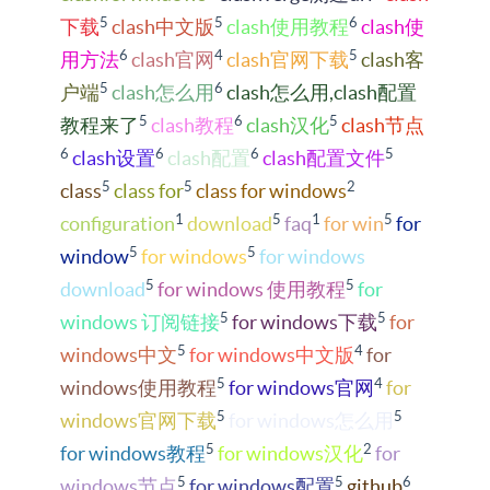
5
5
6
下载
clash中文版
clash使用教程
clash使
6
4
5
用方法
clash官网
clash官网下载
clash客
5
6
户端
clash怎么用
clash怎么用,clash配置
5
6
5
教程来了
clash教程
clash汉化
clash节点
6
6
6
5
clash设置
clash配置
clash配置文件
5
5
2
class
class for
class for windows
1
5
1
5
configuration
download
faq
for win
for
5
5
window
for windows
for windows
5
5
download
for windows 使用教程
for
5
5
windows 订阅链接
for windows下载
for
5
4
windows中文
for windows中文版
for
5
4
windows使用教程
for windows官网
for
5
5
windows官网下载
for windows怎么用
5
2
for windows教程
for windows汉化
for
5
5
6
windows节点
for windows配置
github