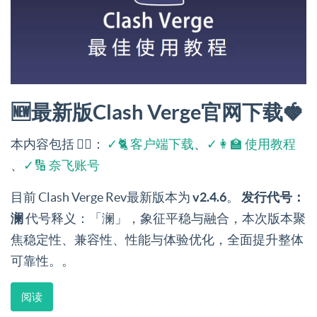
🆕最新版Clash Verge官网下载🍓
本内容包括 👉🏻：
✓🐈 客户端下载
、
✓👩‍🏫 使用教程
、
✓🔢 奈飞账号
目前 Clash Verge Rev最新版本为
v2.4.6
。
发行代号：
澜
代号释义：「澜」，象征平稳与融合，本次版本聚
焦稳定性、兼容性、性能与体验优化，全面提升整体
可靠性。。
阅读