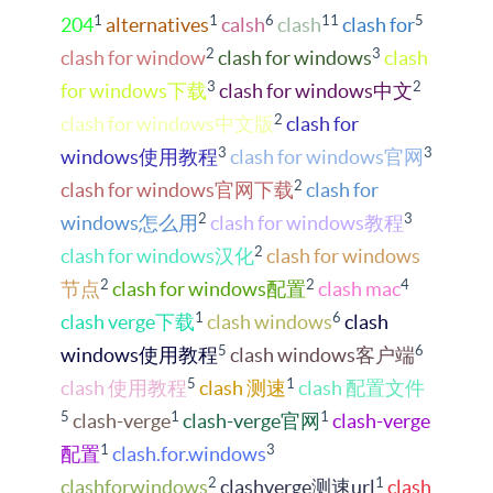
1
1
6
11
5
204
alternatives
calsh
clash
clash for
2
3
clash for window
clash for windows
clash
3
2
for windows下载
clash for windows中文
2
clash for windows中文版
clash for
3
3
windows使用教程
clash for windows官网
2
clash for windows官网下载
clash for
2
3
windows怎么用
clash for windows教程
2
clash for windows汉化
clash for windows
2
2
4
节点
clash for windows配置
clash mac
1
6
clash verge下载
clash windows
clash
5
6
windows使用教程
clash windows客户端
5
1
clash 使用教程
clash 测速
clash 配置文件
5
1
1
clash-verge
clash-verge官网
clash-verge
1
3
配置
clash.for.windows
2
1
clashforwindows
clashverge测速url
clash