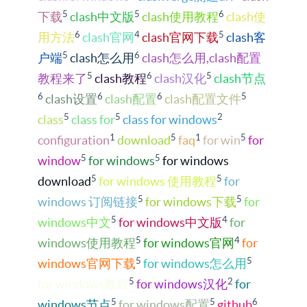
5
5
6
下载
clash中文版
clash使用教程
clash使
6
4
5
用方法
clash官网
clash官网下载
clash客
5
6
户端
clash怎么用
clash怎么用,clash配置
5
6
5
教程来了
clash教程
clash汉化
clash节点
6
6
6
5
clash设置
clash配置
clash配置文件
5
5
2
class
class for
class for windows
1
5
1
5
configuration
download
faq
for win
for
5
5
window
for windows
for windows
5
5
download
for windows 使用教程
for
5
5
windows 订阅链接
for windows下载
for
5
4
windows中文
for windows中文版
for
5
4
windows使用教程
for windows官网
for
5
5
windows官网下载
for windows怎么用
5
2
for windows教程
for windows汉化
for
5
5
6
windows节点
for windows配置
github