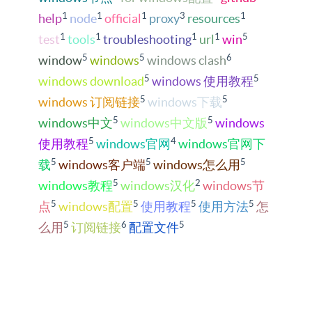
1
1
1
3
1
help
node
official
proxy
resources
1
1
1
1
5
test
tools
troubleshooting
url
win
5
5
6
window
windows
windows clash
5
5
windows download
windows 使用教程
5
5
windows 订阅链接
windows下载
5
5
windows中文
windows中文版
windows
5
4
使用教程
windows官网
windows官网下
5
5
5
载
windows客户端
windows怎么用
5
2
windows教程
windows汉化
windows节
5
5
5
5
点
windows配置
使用教程
使用方法
怎
5
6
5
么用
订阅链接
配置文件