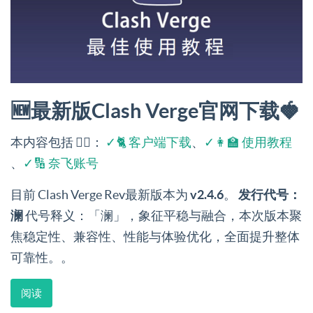
🆕最新版Clash Verge官网下载🍓
本内容包括 👉🏻：
✓🐈 客户端下载
、
✓👩‍🏫 使用教程
、
✓🔢 奈飞账号
目前 Clash Verge Rev最新版本为
v2.4.6
。
发行代号：
澜
代号释义：「澜」，象征平稳与融合，本次版本聚
焦稳定性、兼容性、性能与体验优化，全面提升整体
可靠性。。
阅读