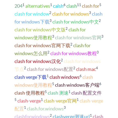
1
1
6
11
5
204
alternatives
calsh
clash
clash for
2
3
clash for window
clash for windows
clash
3
2
for windows下载
clash for windows中文
2
clash for windows中文版
clash for
3
3
windows使用教程
clash for windows官网
2
clash for windows官网下载
clash for
2
3
windows怎么用
clash for windows教程
2
clash for windows汉化
clash for windows
2
2
4
节点
clash for windows配置
clash mac
1
6
clash verge下载
clash windows
clash
5
6
windows使用教程
clash windows客户端
5
1
clash 使用教程
clash 测速
clash 配置文件
5
1
1
clash-verge
clash-verge官网
clash-verge
1
3
配置
clash.for.windows
2
1
clashforwindows
clashverge测速url
clash