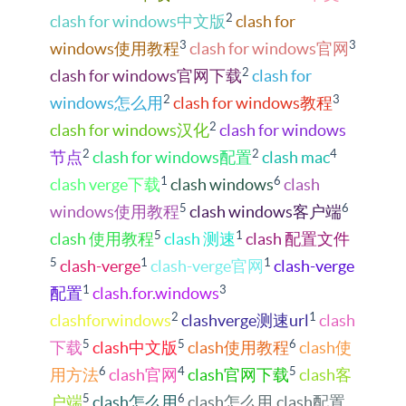
2
clash for windows中文版
clash for
3
3
windows使用教程
clash for windows官网
2
clash for windows官网下载
clash for
2
3
windows怎么用
clash for windows教程
2
clash for windows汉化
clash for windows
2
2
4
节点
clash for windows配置
clash mac
1
6
clash verge下载
clash windows
clash
5
6
windows使用教程
clash windows客户端
5
1
clash 使用教程
clash 测速
clash 配置文件
5
1
1
clash-verge
clash-verge官网
clash-verge
1
3
配置
clash.for.windows
2
1
clashforwindows
clashverge测速url
clash
5
5
6
下载
clash中文版
clash使用教程
clash使
6
4
5
用方法
clash官网
clash官网下载
clash客
5
6
户端
clash怎么用
clash怎么用,clash配置