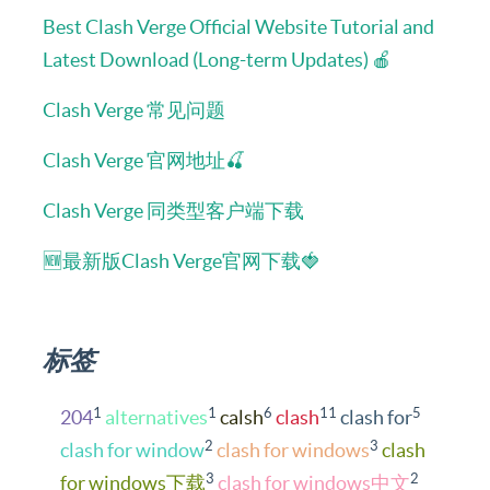
Best Clash Verge Official Website Tutorial and
Latest Download (Long-term Updates) 🍎
Clash Verge 常见问题
Clash Verge 官网地址🍒
Clash Verge 同类型客户端下载
🆕最新版Clash Verge官网下载🍓
标签
1
1
6
11
5
204
alternatives
calsh
clash
clash for
2
3
clash for window
clash for windows
clash
3
2
for windows下载
clash for windows中文