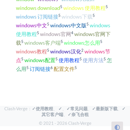
5
5
windows download
windows 使用教程
5
5
windows 订阅链接
windows下载
5
5
windows中文
windows中文版
windows
5
4
使用教程
windows官网
windows官网下
5
5
5
载
windows客户端
windows怎么用
5
2
windows教程
windows汉化
windows节
5
5
5
5
点
windows配置
使用教程
使用方法
怎
5
6
5
么用
订阅链接
配置文件
Clash-Verge：
✓使用教程
、
✓
、
✓常见问题
、
✓最新版下载
、
✓
其它客户端
、
✓奈飞合租
© 2021 - 2026 Clash-Verge