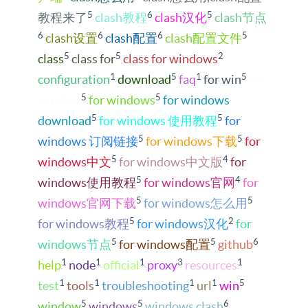
5
6
5
教程来了
clash教程
clash汉化
clash节点
6
6
6
5
clash设置
clash配置
clash配置文件
5
5
2
class
class for
class for windows
1
5
1
5
configuration
download
faq
for win
for
5
5
window
for windows
for windows
5
5
download
for windows 使用教程
for
5
5
windows 订阅链接
for windows下载
for
5
4
windows中文
for windows中文版
for
5
4
windows使用教程
for windows官网
for
5
5
windows官网下载
for windows怎么用
5
2
for windows教程
for windows汉化
for
5
5
6
windows节点
for windows配置
github
1
1
1
3
1
help
node
official
proxy
resources
1
1
1
1
5
test
tools
troubleshooting
url
win
5
5
6
window
windows
windows clash