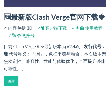
🆕最新版Clash Verge官网下载🍓
本内容包括 👉🏻：
✓🐈 客户端下载
、
✓👩‍🏫 使用教程
、
✓🔢 奈飞账号
目前 Clash Verge Rev最新版本为
v2.4.6
。
发行代号：
澜
代号释义：「澜」，象征平稳与融合，本次版本聚
焦稳定性、兼容性、性能与体验优化，全面提升整体
可靠性。。
阅读