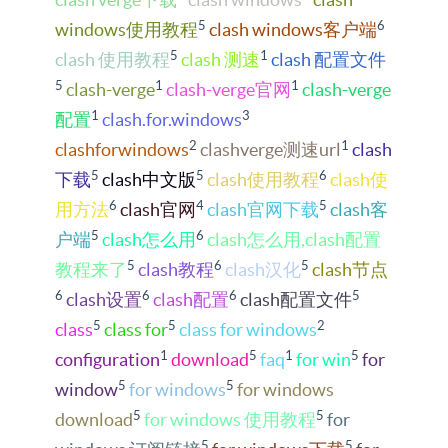
5
6
windows使用教程
clash windows客户端
5
1
clash 使用教程
clash 测速
clash 配置文件
5
1
1
clash-verge
clash-verge官网
clash-verge
1
3
配置
clash.for.windows
2
1
clashforwindows
clashverge测速url
clash
5
5
6
下载
clash中文版
clash使用教程
clash使
6
4
5
用方法
clash官网
clash官网下载
clash客
5
6
户端
clash怎么用
clash怎么用,clash配置
5
6
5
教程来了
clash教程
clash汉化
clash节点
6
6
6
5
clash设置
clash配置
clash配置文件
5
5
2
class
class for
class for windows
1
5
1
5
configuration
download
faq
for win
for
5
5
window
for windows
for windows
5
5
download
for windows 使用教程
for
5
5