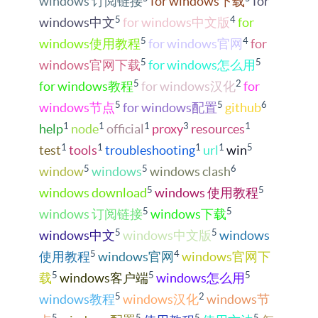
windows 订阅链接
for windows下载
for
5
4
windows中文
for windows中文版
for
5
4
windows使用教程
for windows官网
for
5
5
windows官网下载
for windows怎么用
5
2
for windows教程
for windows汉化
for
5
5
6
windows节点
for windows配置
github
1
1
1
3
1
help
node
official
proxy
resources
1
1
1
1
5
test
tools
troubleshooting
url
win
5
5
6
window
windows
windows clash
5
5
windows download
windows 使用教程
5
5
windows 订阅链接
windows下载
5
5
windows中文
windows中文版
windows
5
4
使用教程
windows官网
windows官网下
5
5
5
载
windows客户端
windows怎么用
5
2
windows教程
windows汉化
windows节
5
5
5
5