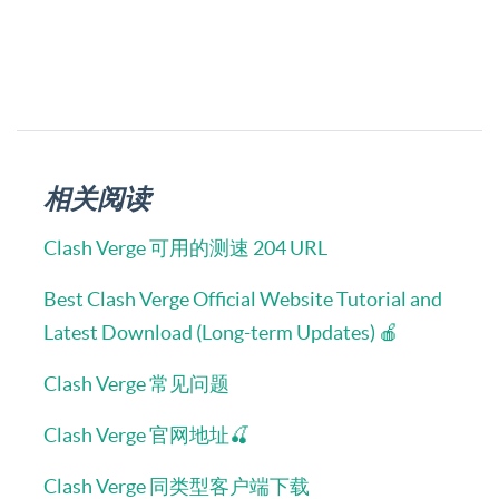
相关阅读
Clash Verge 可用的测速 204 URL
Best Clash Verge Official Website Tutorial and
Latest Download (Long-term Updates) 🍎
Clash Verge 常见问题
Clash Verge 官网地址🍒
Clash Verge 同类型客户端下载