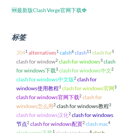
🆕最新版Clash Verge官网下载🍓
标签
1
1
6
11
5
204
alternatives
calsh
clash
clash for
2
3
clash for window
clash for windows
clash
3
2
for windows下载
clash for windows中文
2
clash for windows中文版
clash for
3
3
windows使用教程
clash for windows官网
2
clash for windows官网下载
clash for
2
3
windows怎么用
clash for windows教程
2
clash for windows汉化
clash for windows
2
2
4
节点
clash for windows配置
clash mac
1
6
clash verge下载
clash windows
clash