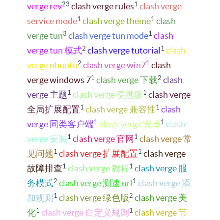
23
1
verge rev
clash verge rules
clash verge
1
1
service mode
clash verge theme
clash
3
1
verge tun
clash verge tun mode
clash
2
1
verge tun 模式
clash verge tutorial
clash
2
1
verge ubuntu
clash verge win7
clash
1
2
verge windows 7
clash verge 下载
clash
1
1
verge 主题
clash verge 便携版
clash verge
1
1
全局扩展配置
clash verge 兼容性
clash
1
1
verge 同类客户端
clash verge 安卓
clash
1
1
verge 安装
clash verge 官网
clash verge 常
1
1
见问题
clash verge 扩展配置
clash verge
1
1
故障排查
clash verge 教程
clash verge 服
2
1
务模式
clash verge 测速 url
clash verge 添
1
2
加规则
clash verge 绿色版
clash verge 美
1
1
化
clash verge 自定义规则
clash verge 节