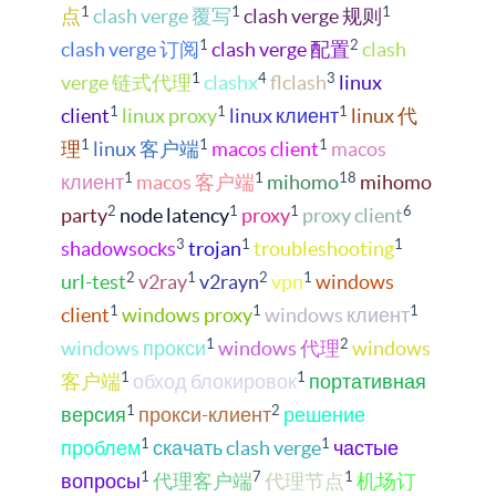
1
1
1
点
clash verge 覆写
clash verge 规则
1
2
clash verge 订阅
clash verge 配置
clash
1
4
3
verge 链式代理
clashx
flclash
linux
1
1
1
client
linux proxy
linux клиент
linux 代
1
1
1
理
linux 客户端
macos client
macos
1
1
18
клиент
macos 客户端
mihomo
mihomo
2
1
1
6
party
node latency
proxy
proxy client
3
1
1
shadowsocks
trojan
troubleshooting
2
1
2
1
url-test
v2ray
v2rayn
vpn
windows
1
1
1
client
windows proxy
windows клиент
1
2
windows прокси
windows 代理
windows
1
1
客户端
обход блокировок
портативная
1
2
версия
прокси-клиент
решение
1
1
проблем
скачать clash verge
частые
1
7
1
вопросы
代理客户端
代理节点
机场订