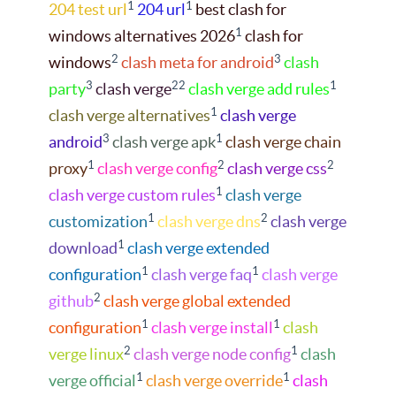
1
1
204 test url
204 url
best clash for
1
windows alternatives 2026
clash for
2
3
windows
clash meta for android
clash
3
22
1
party
clash verge
clash verge add rules
1
clash verge alternatives
clash verge
3
1
android
clash verge apk
clash verge chain
1
2
2
proxy
clash verge config
clash verge css
1
clash verge custom rules
clash verge
1
2
customization
clash verge dns
clash verge
1
download
clash verge extended
1
1
configuration
clash verge faq
clash verge
2
github
clash verge global extended
1
1
configuration
clash verge install
clash
2
1
verge linux
clash verge node config
clash
1
1
verge official
clash verge override
clash