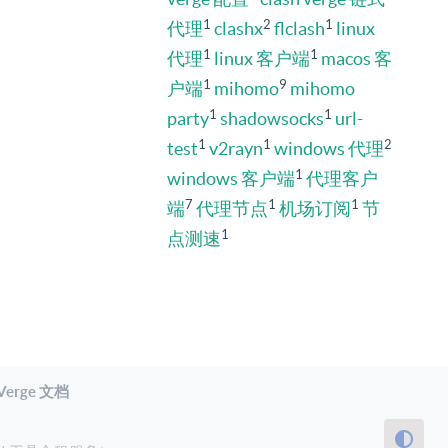
1
2
1
代理
clashx
flclash
linux
1
1
代理
linux 客户端
macos 客
1
9
户端
mihomo
mihomo
1
1
party
shadowsocks
url-
1
1
2
test
v2rayn
windows 代理
1
windows 客户端
代理客户
7
1
1
端
代理节点
机场订阅
节
1
点测速
 Verge 文档