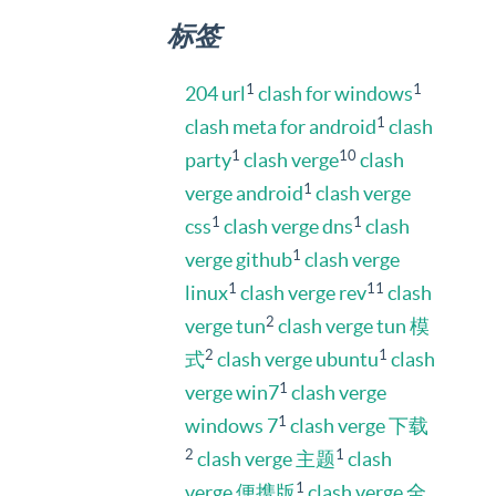
标签
1
1
204 url
clash for windows
1
clash meta for android
clash
1
10
party
clash verge
clash
1
verge android
clash verge
1
1
css
clash verge dns
clash
1
verge github
clash verge
1
11
linux
clash verge rev
clash
2
verge tun
clash verge tun 模
2
1
式
clash verge ubuntu
clash
1
verge win7
clash verge
1
windows 7
clash verge 下载
2
1
clash verge 主题
clash
1
verge 便携版
clash verge 全