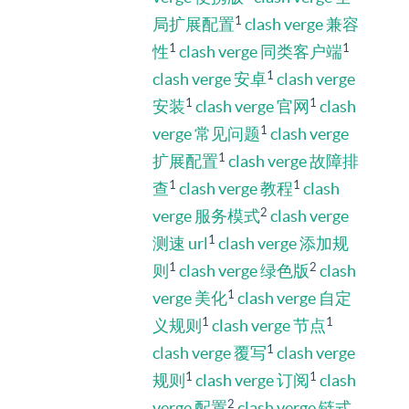
1
局扩展配置
clash verge 兼容
1
1
性
clash verge 同类客户端
1
clash verge 安卓
clash verge
1
1
安装
clash verge 官网
clash
1
verge 常见问题
clash verge
1
扩展配置
clash verge 故障排
1
1
查
clash verge 教程
clash
2
verge 服务模式
clash verge
1
测速 url
clash verge 添加规
1
2
则
clash verge 绿色版
clash
1
verge 美化
clash verge 自定
1
1
义规则
clash verge 节点
1
clash verge 覆写
clash verge
1
1
规则
clash verge 订阅
clash
2
verge 配置
clash verge 链式