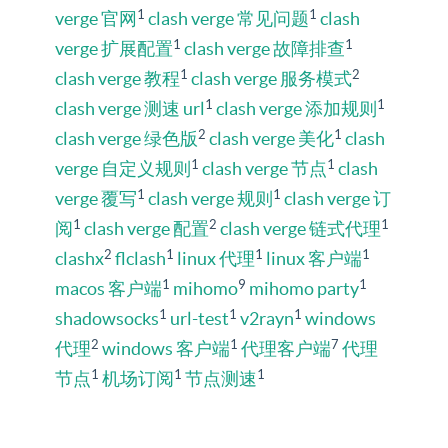
1
1
verge 官网
clash verge 常见问题
clash
1
1
verge 扩展配置
clash verge 故障排查
1
2
clash verge 教程
clash verge 服务模式
1
1
clash verge 测速 url
clash verge 添加规则
2
1
clash verge 绿色版
clash verge 美化
clash
1
1
verge 自定义规则
clash verge 节点
clash
1
1
verge 覆写
clash verge 规则
clash verge 订
1
2
1
阅
clash verge 配置
clash verge 链式代理
2
1
1
1
clashx
flclash
linux 代理
linux 客户端
1
9
1
macos 客户端
mihomo
mihomo party
1
1
1
shadowsocks
url-test
v2rayn
windows
2
1
7
代理
windows 客户端
代理客户端
代理
1
1
1
节点
机场订阅
节点测速