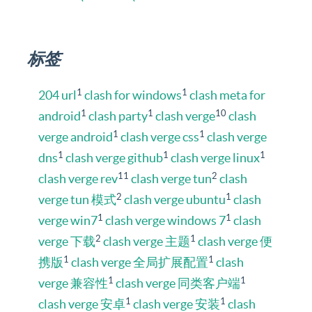
标签
1
1
204 url
clash for windows
clash meta for
1
1
10
android
clash party
clash verge
clash
1
1
verge android
clash verge css
clash verge
1
1
1
dns
clash verge github
clash verge linux
11
2
clash verge rev
clash verge tun
clash
2
1
verge tun 模式
clash verge ubuntu
clash
1
1
verge win7
clash verge windows 7
clash
2
1
verge 下载
clash verge 主题
clash verge 便
1
1
携版
clash verge 全局扩展配置
clash
1
1
verge 兼容性
clash verge 同类客户端
1
1
clash verge 安卓
clash verge 安装
clash