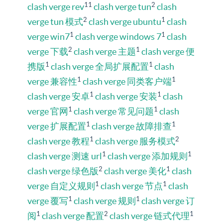
11
2
clash verge rev
clash verge tun
clash
2
1
verge tun 模式
clash verge ubuntu
clash
1
1
verge win7
clash verge windows 7
clash
2
1
verge 下载
clash verge 主题
clash verge 便
1
1
携版
clash verge 全局扩展配置
clash
1
1
verge 兼容性
clash verge 同类客户端
1
1
clash verge 安卓
clash verge 安装
clash
1
1
verge 官网
clash verge 常见问题
clash
1
1
verge 扩展配置
clash verge 故障排查
1
2
clash verge 教程
clash verge 服务模式
1
1
clash verge 测速 url
clash verge 添加规则
2
1
clash verge 绿色版
clash verge 美化
clash
1
1
verge 自定义规则
clash verge 节点
clash
1
1
verge 覆写
clash verge 规则
clash verge 订
1
2
1
阅
clash verge 配置
clash verge 链式代理