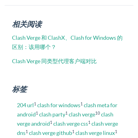
相关阅读
Clash Verge 和 ClashX、Clash for Windows 的
区别：该用哪个？
Clash Verge 同类型代理客户端对比
标签
1
1
204 url
clash for windows
clash meta for
1
1
10
android
clash party
clash verge
clash
1
1
verge android
clash verge css
clash verge
1
1
1
dns
clash verge github
clash verge linux