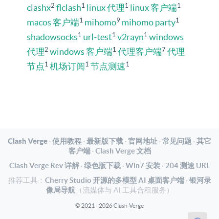
2
1
1
1
clashx
flclash
linux 代理
linux 客户端
1
9
1
macos 客户端
mihomo
mihomo party
1
1
1
shadowsocks
url-test
v2rayn
windows
2
1
7
代理
windows 客户端
代理客户端
代理
1
1
1
节点
机场订阅
节点测速
Clash Verge
·
使用教程
·
最新版下载
·
官网地址
·
常见问题
·
其它
客户端
·
Clash Verge 文档
Clash Verge Rev 详解
·
绿色版下载
·
Win7 安装
·
204 测速 URL
推荐工具：
Cherry Studio 开源的多模型 AI 桌面客户端
·
银河录
像局导航
（流媒体与 AI 工具合租服务）
© 2021 - 2026 Clash-Verge