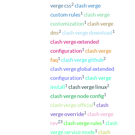
2
verge css
clash verge
1
custom rules
clash verge
1
customization
clash verge
2
1
dns
clash verge download
clash verge extended
1
configuration
clash verge
1
2
faq
clash verge github
clash verge global extended
1
configuration
clash verge
1
2
install
clash verge linux
1
clash verge node config
1
clash verge official
clash
1
verge override
clash verge
23
1
rev
clash verge rules
clash
1
verge service mode
clash