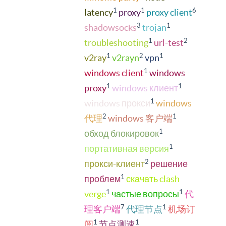
1
1
6
latency
proxy
proxy client
3
1
shadowsocks
trojan
1
2
troubleshooting
url-test
1
2
1
v2ray
v2rayn
vpn
1
windows client
windows
1
1
proxy
windows клиент
1
windows прокси
windows
2
1
代理
windows 客户端
1
обход блокировок
1
портативная версия
2
прокси-клиент
решение
1
проблем
скачать clash
1
1
verge
частые вопросы
代
7
1
理客户端
代理节点
机场订
1
1
阅
节点测速