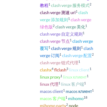
1
2
教程
clash verge 服务模式
1
clash verge 测速 url
clash
1
verge 添加规则
clash verge
2
1
绿色版
clash verge 美化
1
clash verge 自定义规则
1
clash verge 节点
clash verge
1
1
覆写
clash verge 规则
clash
1
2
verge 订阅
clash verge 配置
1
clash verge 链式代理
4
3
1
clashx
flclash
linux client
1
1
linux proxy
linux клиент
1
1
linux 代理
linux 客户端
1
1
macos client
macos клиент
1
18
macos 客户端
mihomo
2
mihomo party
node