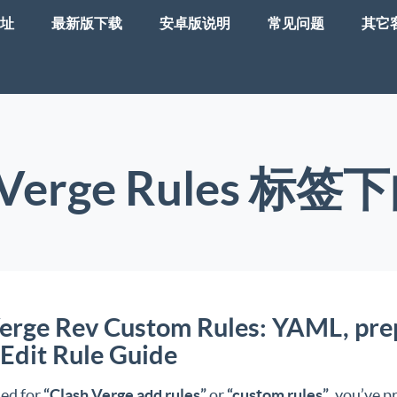
址
最新版下载
安卓版说明
常见问题
其它
h Verge Rules 标
Verge Rev Custom Rules: YAML, pre
 Edit Rule Guide
hed for
“Clash Verge add rules”
or
“custom rules”
, you’ve p