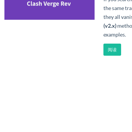
the same tra
they all van
(v2.x)
method
examples.
阅读