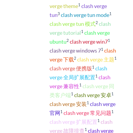
1
verge theme
clash verge
3
1
tun
clash verge tun mode
2
clash verge tun 模式
clash
1
verge tutorial
clash verge
2
1
ubuntu
clash verge win7
1
clash verge windows 7
clash
2
1
verge 下载
clash verge 主题
1
clash verge 便携版
clash
1
verge 全局扩展配置
clash
1
verge 兼容性
clash verge 同
1
1
类客户端
clash verge 安卓
1
clash verge 安装
clash verge
1
1
官网
clash verge 常见问题
1
clash verge 扩展配置
clash
1
verge 故障排查
clash verge