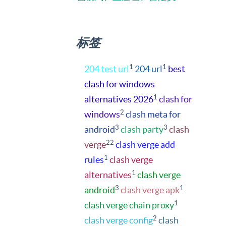
标签
1
1
204 test url
204 url
best
clash for windows
1
alternatives 2026
clash for
2
windows
clash meta for
3
3
android
clash party
clash
22
verge
clash verge add
1
rules
clash verge
1
alternatives
clash verge
3
1
android
clash verge apk
1
clash verge chain proxy
2
clash verge config
clash