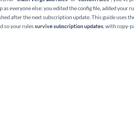
p as everyone else: you edited the config file, added your r
ished after the next subscription update. This guide uses t
 so your rules
survive subscription updates
, with copy-p