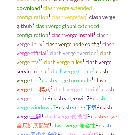
1
download
clash verge extended
1
1
configuration
clash verge faq
clash verge
2
github
clash verge global extended
1
1
configuration
clash verge install
clash
2
1
verge linux
clash verge node config
clash
1
1
verge official
clash verge override
clash
23
1
verge rev
clash verge rules
clash verge
1
1
service mode
clash verge theme
clash
3
1
verge tun
clash verge tun mode
clash
2
1
verge tun 模式
clash verge tutorial
clash
2
1
verge ubuntu
clash verge win7
clash
1
2
verge windows 7
clash verge 下载
clash
1
1
verge 主题
clash verge 便携版
clash verge
1
1
全局扩展配置
clash verge 兼容性
clash
1
1
verge 同类客户端
clash verge 安卓
clash