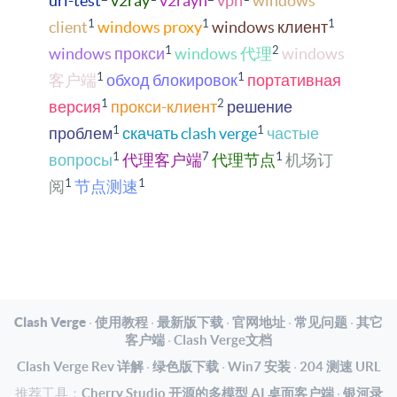
url-test
v2ray
v2rayn
vpn
windows
1
1
1
client
windows proxy
windows клиент
1
2
windows прокси
windows 代理
windows
1
1
客户端
обход блокировок
портативная
1
2
версия
прокси-клиент
решение
1
1
проблем
скачать clash verge
частые
1
7
1
вопросы
代理客户端
代理节点
机场订
1
1
阅
节点测速
Clash Verge
·
使用教程
·
最新版下载
·
官网地址
·
常见问题
·
其它
客户端
·
Clash Verge文档
Clash Verge Rev 详解
·
绿色版下载
·
Win7 安装
·
204 测速 URL
推荐工具：
Cherry Studio 开源的多模型 AI 桌面客户端
·
银河录