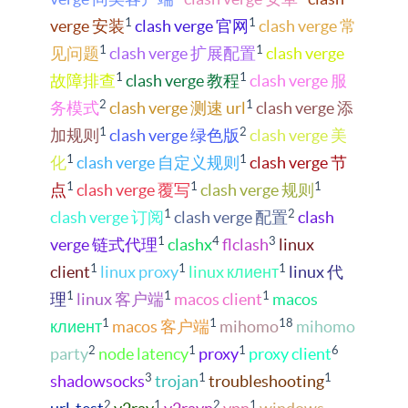
1
1
verge 安装
clash verge 官网
clash verge 常
1
1
见问题
clash verge 扩展配置
clash verge
1
1
故障排查
clash verge 教程
clash verge 服
2
1
务模式
clash verge 测速 url
clash verge 添
1
2
加规则
clash verge 绿色版
clash verge 美
1
1
化
clash verge 自定义规则
clash verge 节
1
1
1
点
clash verge 覆写
clash verge 规则
1
2
clash verge 订阅
clash verge 配置
clash
1
4
3
verge 链式代理
clashx
flclash
linux
1
1
1
client
linux proxy
linux клиент
linux 代
1
1
1
理
linux 客户端
macos client
macos
1
1
18
клиент
macos 客户端
mihomo
mihomo
2
1
1
6
party
node latency
proxy
proxy client
3
1
1
shadowsocks
trojan
troubleshooting
2
1
2
1