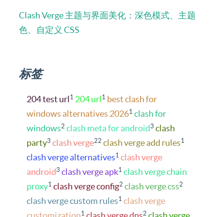
Clash Verge 主题与界面美化：深色模式、主题
色、自定义 CSS
标签
1
1
204 test url
204 url
best clash for
1
windows alternatives 2026
clash for
2
3
windows
clash meta for android
clash
3
22
1
party
clash verge
clash verge add rules
1
clash verge alternatives
clash verge
3
1
android
clash verge apk
clash verge chain
1
2
2
proxy
clash verge config
clash verge css
1
clash verge custom rules
clash verge
1
2
customization
clash verge dns
clash verge