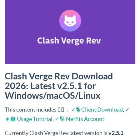
Clash Verge Rev Download
2026: Latest v2.5.1 for
Windows/macOS/Linux
This content includes 👉🏻：
✓🐈 Client Download
,
✓
👩‍🏫 Usage Tutorial
,
✓🔢 Netflix Account
Currently Clash Verge Rev latest version is
v2.5.1
.