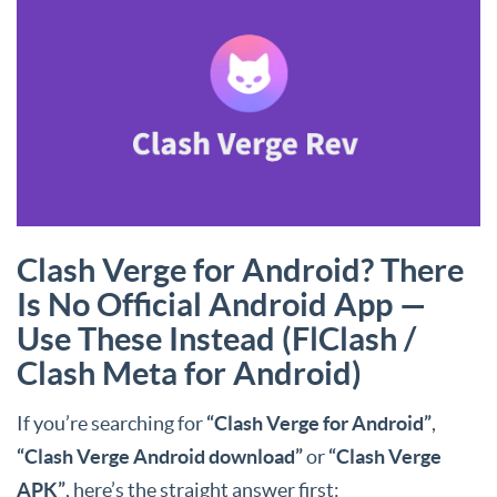
Clash Verge for Android? There
Is No Official Android App —
Use These Instead (FlClash /
Clash Meta for Android)
If you’re searching for
“Clash Verge for Android”
,
“Clash Verge Android download”
or
“Clash Verge
APK”
, here’s the straight answer first: