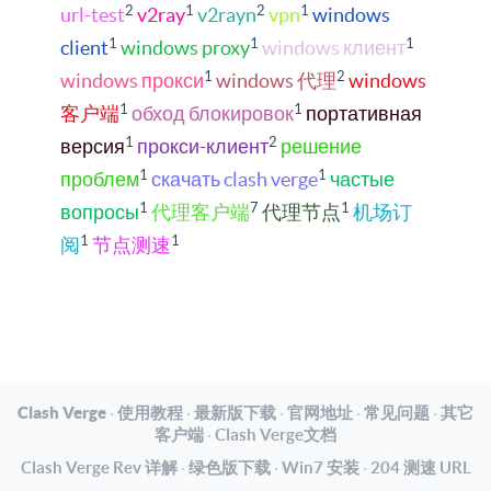
2
1
2
1
url-test
v2ray
v2rayn
vpn
windows
1
1
1
client
windows proxy
windows клиент
1
2
windows прокси
windows 代理
windows
1
1
客户端
обход блокировок
портативная
1
2
версия
прокси-клиент
решение
1
1
проблем
скачать clash verge
частые
1
7
1
вопросы
代理客户端
代理节点
机场订
1
1
阅
节点测速
Clash Verge
·
使用教程
·
最新版下载
·
官网地址
·
常见问题
·
其它
客户端
·
Clash Verge文档
Clash Verge Rev 详解
·
绿色版下载
·
Win7 安装
·
204 测速 URL