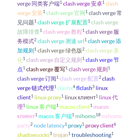
1
1
verge 同类客户端
clash verge 安卓
clash
1
1
verge 安装
clash verge 官网
clash verge 常
1
1
见问题
clash verge 扩展配置
clash verge
1
1
故障排查
clash verge 教程
clash verge 服
2
1
务模式
clash verge 测速 url
clash verge 添
1
2
加规则
clash verge 绿色版
clash verge 美
1
1
化
clash verge 自定义规则
clash verge 节
1
1
1
点
clash verge 覆写
clash verge 规则
1
2
clash verge 订阅
clash verge 配置
clash
1
4
3
verge 链式代理
clashx
flclash
linux
1
1
1
client
linux proxy
linux клиент
linux 代
1
1
1
理
linux 客户端
macos client
macos
1
1
18
клиент
macos 客户端
mihomo
mihomo
2
1
1
6
party
node latency
proxy
proxy client
3
1
1
shadowsocks
trojan
troubleshooting