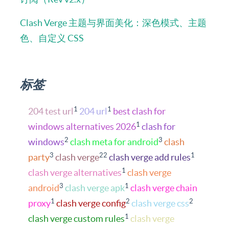
Clash Verge 主题与界面美化：深色模式、主题
色、自定义 CSS
标签
1
1
204 test url
204 url
best clash for
1
windows alternatives 2026
clash for
2
3
windows
clash meta for android
clash
3
22
1
party
clash verge
clash verge add rules
1
clash verge alternatives
clash verge
3
1
android
clash verge apk
clash verge chain
1
2
2
proxy
clash verge config
clash verge css
1
clash verge custom rules
clash verge