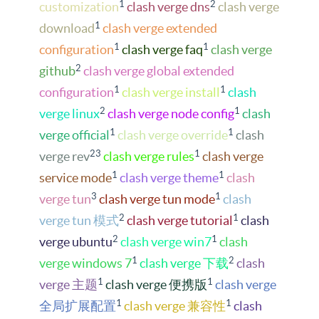
1
2
customization
clash verge dns
clash verge
1
download
clash verge extended
1
1
configuration
clash verge faq
clash verge
2
github
clash verge global extended
1
1
configuration
clash verge install
clash
2
1
verge linux
clash verge node config
clash
1
1
verge official
clash verge override
clash
23
1
verge rev
clash verge rules
clash verge
1
1
service mode
clash verge theme
clash
3
1
verge tun
clash verge tun mode
clash
2
1
verge tun 模式
clash verge tutorial
clash
2
1
verge ubuntu
clash verge win7
clash
1
2
verge windows 7
clash verge 下载
clash
1
1
verge 主题
clash verge 便携版
clash verge
1
1
全局扩展配置
clash verge 兼容性
clash