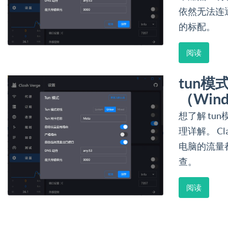
依然无法连
的标配。
阅读
tun模式
（Wind
想了解 tu
理详解。 Cla
电脑的流量
查。
阅读