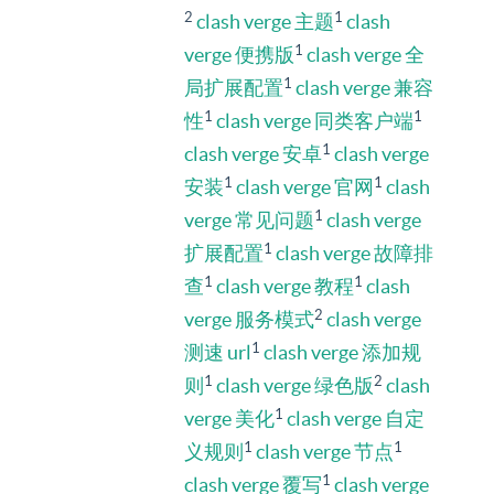
2
1
clash verge 主题
clash
1
verge 便携版
clash verge 全
1
局扩展配置
clash verge 兼容
1
1
性
clash verge 同类客户端
1
clash verge 安卓
clash verge
1
1
安装
clash verge 官网
clash
1
verge 常见问题
clash verge
1
扩展配置
clash verge 故障排
1
1
查
clash verge 教程
clash
2
verge 服务模式
clash verge
1
测速 url
clash verge 添加规
1
2
则
clash verge 绿色版
clash
1
verge 美化
clash verge 自定
1
1
义规则
clash verge 节点
1
clash verge 覆写
clash verge