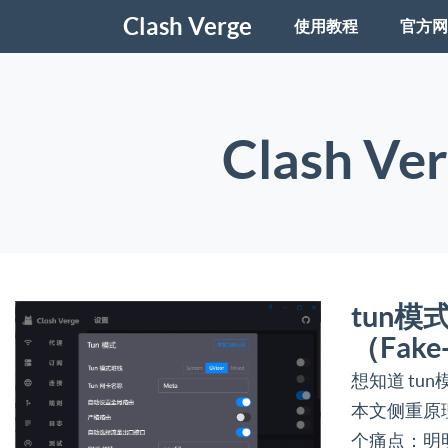
Clash Verge
使用教程
官方网
Clash 
tun
（Fak
想知道 tu
本文侧重原理
个痛点：明明