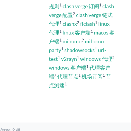
1
1
规则
clash verge 订阅
clash
2
verge 配置
clash verge 链式
1
2
1
代理
clashx
flclash
linux
1
1
代理
linux 客户端
macos 客
1
9
户端
mihomo
mihomo
1
1
party
shadowsocks
url-
1
1
2
test
v2rayn
windows 代理
1
windows 客户端
代理客户
7
1
1
端
代理节点
机场订阅
节
1
点测速
 Verge 文档