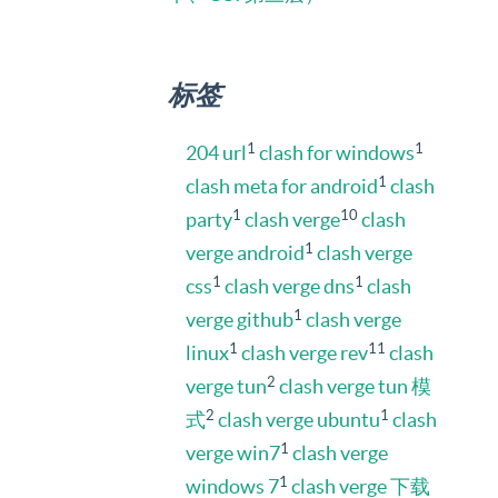
标签
1
1
204 url
clash for windows
1
clash meta for android
clash
1
10
party
clash verge
clash
1
verge android
clash verge
1
1
css
clash verge dns
clash
1
verge github
clash verge
1
11
linux
clash verge rev
clash
2
verge tun
clash verge tun 模
2
1
式
clash verge ubuntu
clash
1
verge win7
clash verge
1
windows 7
clash verge 下载