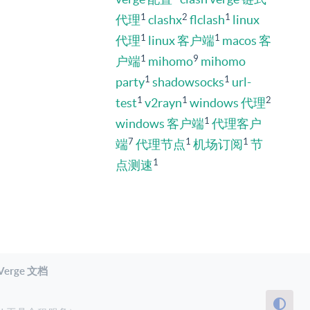
1
2
1
代理
clashx
flclash
linux
1
1
代理
linux 客户端
macos 客
1
9
户端
mihomo
mihomo
1
1
party
shadowsocks
url-
1
1
2
test
v2rayn
windows 代理
1
windows 客户端
代理客户
7
1
1
端
代理节点
机场订阅
节
1
点测速
 Verge 文档