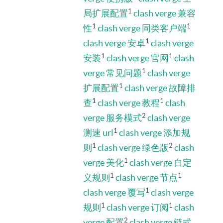
1
局扩展配置
clash verge 兼容
1
1
性
clash verge 同类客户端
1
clash verge 安卓
clash verge
1
1
安装
clash verge 官网
clash
1
verge 常见问题
clash verge
1
扩展配置
clash verge 故障排
1
1
查
clash verge 教程
clash
2
verge 服务模式
clash verge
1
测速 url
clash verge 添加规
1
2
则
clash verge 绿色版
clash
1
verge 美化
clash verge 自定
1
1
义规则
clash verge 节点
1
clash verge 覆写
clash verge
1
1
规则
clash verge 订阅
clash
2
verge 配置
clash verge 链式