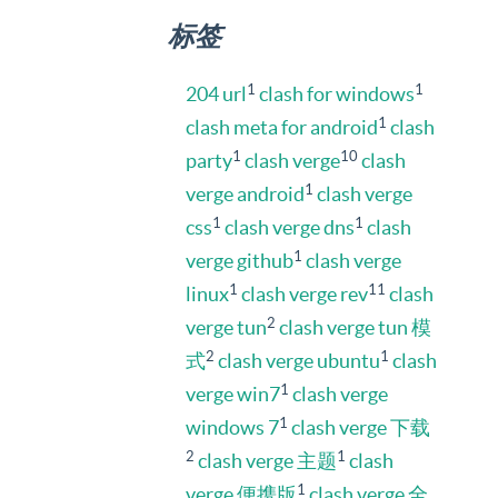
标签
1
1
204 url
clash for windows
1
clash meta for android
clash
1
10
party
clash verge
clash
1
verge android
clash verge
1
1
css
clash verge dns
clash
1
verge github
clash verge
1
11
linux
clash verge rev
clash
2
verge tun
clash verge tun 模
2
1
式
clash verge ubuntu
clash
1
verge win7
clash verge
1
windows 7
clash verge 下载
2
1
clash verge 主题
clash
1
verge 便携版
clash verge 全