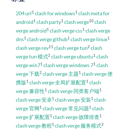
1
1
204 url
clash for windows
clash meta for
1
1
10
android
clash party
clash verge
clash
1
1
verge android
clash verge css
clash verge
1
1
1
dns
clash verge github
clash verge linux
11
2
clash verge rev
clash verge tun
clash
2
1
verge tun 模式
clash verge ubuntu
clash
1
1
verge win7
clash verge windows 7
clash
2
1
verge 下载
clash verge 主题
clash verge 便
1
1
携版
clash verge 全局扩展配置
clash
1
1
verge 兼容性
clash verge 同类客户端
1
1
clash verge 安卓
clash verge 安装
clash
1
1
verge 官网
clash verge 常见问题
clash
1
1
verge 扩展配置
clash verge 故障排查
1
2
clash verge 教程
clash verge 服务模式