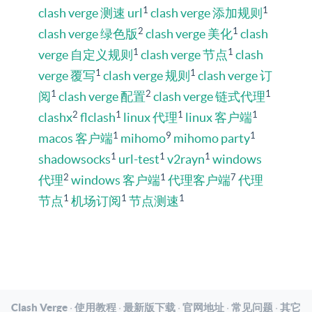
1
1
clash verge 测速 url
clash verge 添加规则
2
1
clash verge 绿色版
clash verge 美化
clash
1
1
verge 自定义规则
clash verge 节点
clash
1
1
verge 覆写
clash verge 规则
clash verge 订
1
2
1
阅
clash verge 配置
clash verge 链式代理
2
1
1
1
clashx
flclash
linux 代理
linux 客户端
1
9
1
macos 客户端
mihomo
mihomo party
1
1
1
shadowsocks
url-test
v2rayn
windows
2
1
7
代理
windows 客户端
代理客户端
代理
1
1
1
节点
机场订阅
节点测速
Clash Verge
·
使用教程
·
最新版下载
·
官网地址
·
常见问题
·
其它