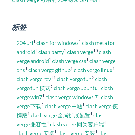
标签
1
1
204 url
clash for windows
clash meta for
1
1
10
android
clash party
clash verge
clash
1
1
verge android
clash verge css
clash verge
1
1
1
dns
clash verge github
clash verge linux
11
2
clash verge rev
clash verge tun
clash
2
1
verge tun 模式
clash verge ubuntu
clash
1
1
verge win7
clash verge windows 7
clash
2
1
verge 下载
clash verge 主题
clash verge 便
1
1
携版
clash verge 全局扩展配置
clash
1
1
verge 兼容性
clash verge 同类客户端
1
1
clash verge 安卓
clash verge 安装
clash