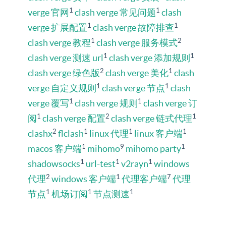
1
1
verge 官网
clash verge 常见问题
clash
1
1
verge 扩展配置
clash verge 故障排查
1
2
clash verge 教程
clash verge 服务模式
1
1
clash verge 测速 url
clash verge 添加规则
2
1
clash verge 绿色版
clash verge 美化
clash
1
1
verge 自定义规则
clash verge 节点
clash
1
1
verge 覆写
clash verge 规则
clash verge 订
1
2
1
阅
clash verge 配置
clash verge 链式代理
2
1
1
1
clashx
flclash
linux 代理
linux 客户端
1
9
1
macos 客户端
mihomo
mihomo party
1
1
1
shadowsocks
url-test
v2rayn
windows
2
1
7
代理
windows 客户端
代理客户端
代理
1
1
1
节点
机场订阅
节点测速