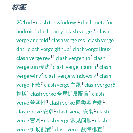
标签
1
1
204 url
clash for windows
clash meta for
1
1
10
android
clash party
clash verge
clash
1
1
verge android
clash verge css
clash verge
1
1
1
dns
clash verge github
clash verge linux
11
2
clash verge rev
clash verge tun
clash
2
1
verge tun 模式
clash verge ubuntu
clash
1
1
verge win7
clash verge windows 7
clash
2
1
verge 下载
clash verge 主题
clash verge 便
1
1
携版
clash verge 全局扩展配置
clash
1
1
verge 兼容性
clash verge 同类客户端
1
1
clash verge 安卓
clash verge 安装
clash
1
1
verge 官网
clash verge 常见问题
clash
1
1
verge 扩展配置
clash verge 故障排查