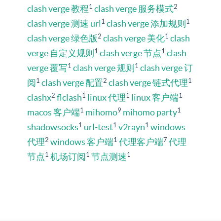
1
2
clash verge 教程
clash verge 服务模式
1
1
clash verge 测速 url
clash verge 添加规则
2
1
clash verge 绿色版
clash verge 美化
clash
1
1
verge 自定义规则
clash verge 节点
clash
1
1
verge 覆写
clash verge 规则
clash verge 订
1
2
1
阅
clash verge 配置
clash verge 链式代理
2
1
1
1
clashx
flclash
linux 代理
linux 客户端
1
9
1
macos 客户端
mihomo
mihomo party
1
1
1
shadowsocks
url-test
v2rayn
windows
2
1
7
代理
windows 客户端
代理客户端
代理
1
1
1
节点
机场订阅
节点测速