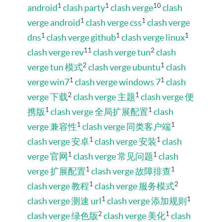
1
1
10
android
clash party
clash verge
clash
1
1
verge android
clash verge css
clash verge
1
1
1
dns
clash verge github
clash verge linux
11
2
clash verge rev
clash verge tun
clash
2
1
verge tun 模式
clash verge ubuntu
clash
1
1
verge win7
clash verge windows 7
clash
2
1
verge 下载
clash verge 主题
clash verge 便
1
1
携版
clash verge 全局扩展配置
clash
1
1
verge 兼容性
clash verge 同类客户端
1
1
clash verge 安卓
clash verge 安装
clash
1
1
verge 官网
clash verge 常见问题
clash
1
1
verge 扩展配置
clash verge 故障排查
1
2
clash verge 教程
clash verge 服务模式
1
1
clash verge 测速 url
clash verge 添加规则
2
1
clash verge 绿色版
clash verge 美化
clash