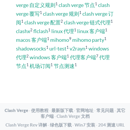
1
1
verge 自定义规则
clash verge 节点
clash
1
1
verge 覆写
clash verge 规则
clash verge 订
1
2
1
阅
clash verge 配置
clash verge 链式代理
2
1
1
1
clashx
flclash
linux 代理
linux 客户端
1
9
1
macos 客户端
mihomo
mihomo party
1
1
1
shadowsocks
url-test
v2rayn
windows
2
1
7
代理
windows 客户端
代理客户端
代理
1
1
1
节点
机场订阅
节点测速
Clash Verge
·
使用教程
·
最新版下载
·
官网地址
·
常见问题
·
其它
客户端
·
Clash Verge 文档
Clash Verge Rev 详解
·
绿色版下载
·
Win7 安装
·
204 测速 URL