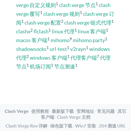
1
1
verge 自定义规则
clash verge 节点
clash
1
1
verge 覆写
clash verge 规则
clash verge 订
1
2
1
阅
clash verge 配置
clash verge 链式代理
2
1
1
1
clashx
flclash
linux 代理
linux 客户端
1
9
1
macos 客户端
mihomo
mihomo party
1
1
1
shadowsocks
url-test
v2rayn
windows
2
1
7
代理
windows 客户端
代理客户端
代理
1
1
1
节点
机场订阅
节点测速
Clash Verge
·
使用教程
·
最新版下载
·
官网地址
·
常见问题
·
其它
客户端
·
Clash Verge 文档
Clash Verge Rev 详解
·
绿色版下载
·
Win7 安装
·
204 测速 URL