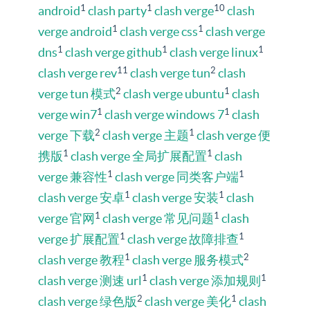
1
1
10
android
clash party
clash verge
clash
1
1
verge android
clash verge css
clash verge
1
1
1
dns
clash verge github
clash verge linux
11
2
clash verge rev
clash verge tun
clash
2
1
verge tun 模式
clash verge ubuntu
clash
1
1
verge win7
clash verge windows 7
clash
2
1
verge 下载
clash verge 主题
clash verge 便
1
1
携版
clash verge 全局扩展配置
clash
1
1
verge 兼容性
clash verge 同类客户端
1
1
clash verge 安卓
clash verge 安装
clash
1
1
verge 官网
clash verge 常见问题
clash
1
1
verge 扩展配置
clash verge 故障排查
1
2
clash verge 教程
clash verge 服务模式
1
1
clash verge 测速 url
clash verge 添加规则
2
1
clash verge 绿色版
clash verge 美化
clash