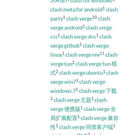
204 url
clash for windows
1
clash meta for android
clash
1
10
party
clash verge
clash
1
verge android
clash verge
1
1
css
clash verge dns
clash
1
verge github
clash verge
1
11
linux
clash verge rev
clash
2
verge tun
clash verge tun 模
2
1
式
clash verge ubuntu
clash
1
verge win7
clash verge
1
windows 7
clash verge 下载
2
1
clash verge 主题
clash
1
verge 便携版
clash verge 全
1
局扩展配置
clash verge 兼容
1
1
性
clash verge 同类客户端
1