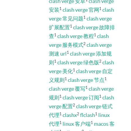
clash verge 安卓
clash verge
1
1
安装
clash verge 官网
clash
1
verge 常见问题
clash verge
1
扩展配置
clash verge 故障排
1
1
查
clash verge 教程
clash
2
verge 服务模式
clash verge
1
测速 url
clash verge 添加规
1
2
则
clash verge 绿色版
clash
1
verge 美化
clash verge 自定
1
1
义规则
clash verge 节点
1
clash verge 覆写
clash verge
1
1
规则
clash verge 订阅
clash
2
verge 配置
clash verge 链式
1
2
1
代理
clashx
flclash
linux
1
1
代理
linux 客户端
macos 客