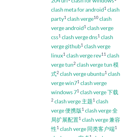
204 url
clash for windows
1
clash meta for android
clash
1
10
party
clash verge
clash
1
verge android
clash verge
1
1
css
clash verge dns
clash
1
verge github
clash verge
1
11
linux
clash verge rev
clash
2
verge tun
clash verge tun 模
2
1
式
clash verge ubuntu
clash
1
verge win7
clash verge
1
windows 7
clash verge 下载
2
1
clash verge 主题
clash
1
verge 便携版
clash verge 全
1
局扩展配置
clash verge 兼容
1
1
性
clash verge 同类客户端
1