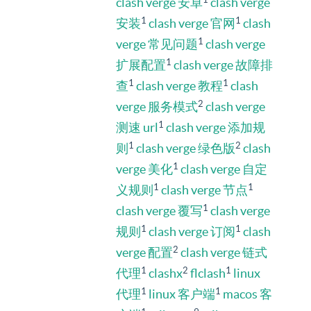
clash verge 安卓
clash verge
1
1
安装
clash verge 官网
clash
1
verge 常见问题
clash verge
1
扩展配置
clash verge 故障排
1
1
查
clash verge 教程
clash
2
verge 服务模式
clash verge
1
测速 url
clash verge 添加规
1
2
则
clash verge 绿色版
clash
1
verge 美化
clash verge 自定
1
1
义规则
clash verge 节点
1
clash verge 覆写
clash verge
1
1
规则
clash verge 订阅
clash
2
verge 配置
clash verge 链式
1
2
1
代理
clashx
flclash
linux
1
1
代理
linux 客户端
macos 客