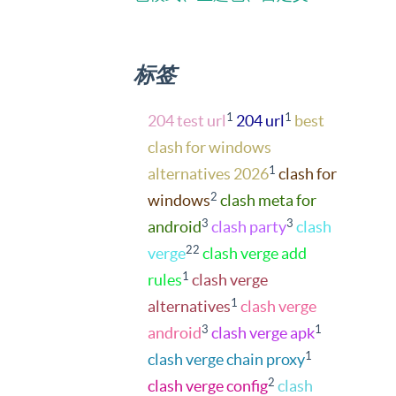
标签
1
1
204 test url
204 url
best
clash for windows
1
alternatives 2026
clash for
2
windows
clash meta for
3
3
android
clash party
clash
22
verge
clash verge add
1
rules
clash verge
1
alternatives
clash verge
3
1
android
clash verge apk
1
clash verge chain proxy
2
clash verge config
clash