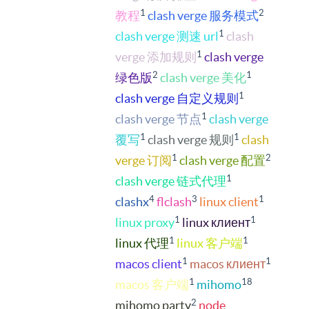
1
2
教程
clash verge 服务模式
1
clash verge 测速 url
clash
1
verge 添加规则
clash verge
2
1
绿色版
clash verge 美化
1
clash verge 自定义规则
1
clash verge 节点
clash verge
1
1
覆写
clash verge 规则
clash
1
2
verge 订阅
clash verge 配置
1
clash verge 链式代理
4
3
1
clashx
flclash
linux client
1
1
linux proxy
linux клиент
1
1
linux 代理
linux 客户端
1
1
macos client
macos клиент
1
18
macos 客户端
mihomo
2
mihomo party
node