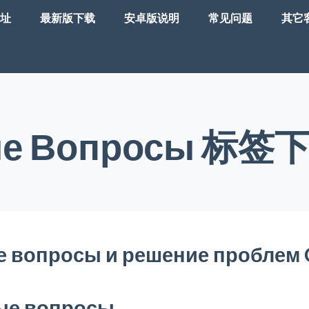
址
最新版下载
安卓版说明
常见问题
其它
ые Вопросы 标
 вопросы и решение проблем C
ые вопросы