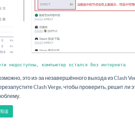
ети недоступны, компьютер остался без интернета
озможно, это из-за незавершённого выхода из Clash Ve
ерезапустите Clash Verge, чтобы проверить, решит ли э
роблему.
阅读