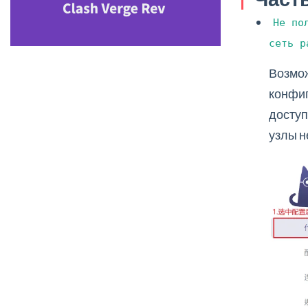
Не по
сеть р
Возмож
конфиг
доступ
узлы н