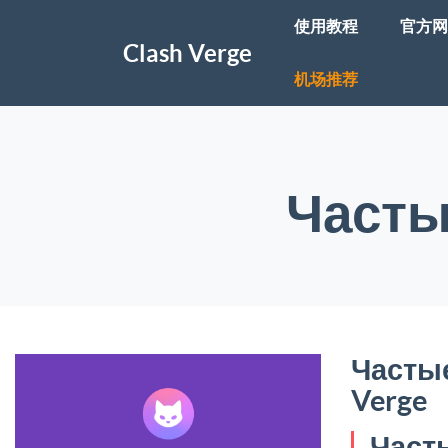
使用教程
官方网
Clash Verge
机场推荐
Част
Частые
Verge
Част