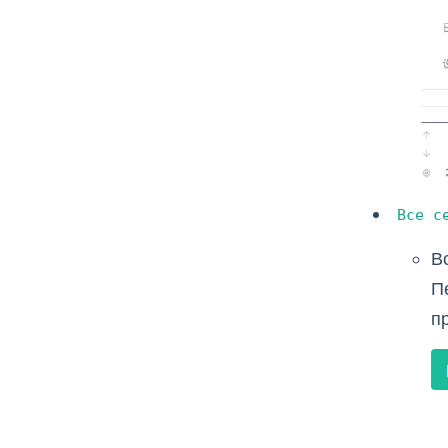
Все с
В
П
п