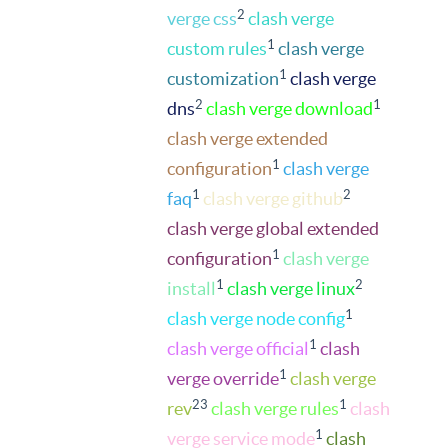
2
verge css
clash verge
1
custom rules
clash verge
1
customization
clash verge
2
1
dns
clash verge download
clash verge extended
1
configuration
clash verge
1
2
faq
clash verge github
clash verge global extended
1
configuration
clash verge
1
2
install
clash verge linux
1
clash verge node config
1
clash verge official
clash
1
verge override
clash verge
23
1
rev
clash verge rules
clash
1
verge service mode
clash