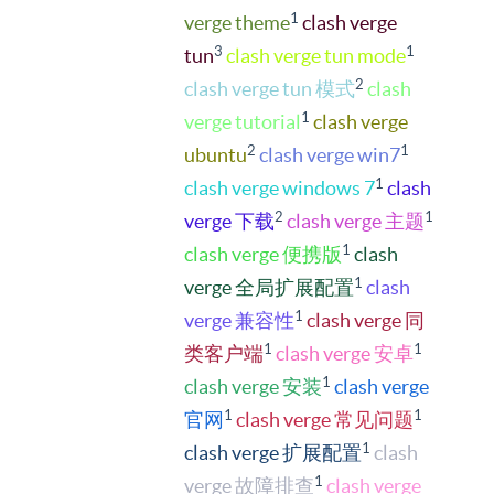
1
verge theme
clash verge
3
1
tun
clash verge tun mode
2
clash verge tun 模式
clash
1
verge tutorial
clash verge
2
1
ubuntu
clash verge win7
1
clash verge windows 7
clash
2
1
verge 下载
clash verge 主题
1
clash verge 便携版
clash
1
verge 全局扩展配置
clash
1
verge 兼容性
clash verge 同
1
1
类客户端
clash verge 安卓
1
clash verge 安装
clash verge
1
1
官网
clash verge 常见问题
1
clash verge 扩展配置
clash
1
verge 故障排查
clash verge