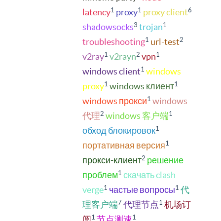
1
1
6
latency
proxy
proxy client
3
1
shadowsocks
trojan
1
2
troubleshooting
url-test
1
2
1
v2ray
v2rayn
vpn
1
windows client
windows
1
1
proxy
windows клиент
1
windows прокси
windows
2
1
代理
windows 客户端
1
обход блокировок
1
портативная версия
2
прокси-клиент
решение
1
проблем
скачать clash
1
1
verge
частые вопросы
代
7
1
理客户端
代理节点
机场订
1
1
阅
节点测速