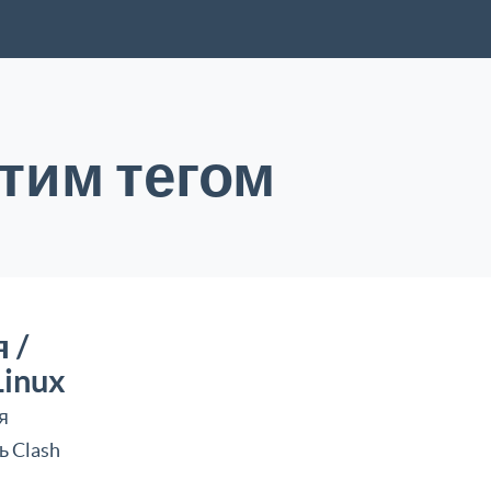
тим тегом
 /
Linux
я
ь Clash