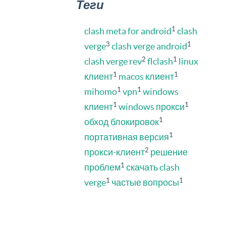
Теги
1
clash meta for android
clash
3
1
verge
clash verge android
2
1
clash verge rev
flclash
linux
1
1
клиент
macos клиент
1
1
mihomo
vpn
windows
1
1
клиент
windows прокси
1
обход блокировок
1
портативная версия
2
прокси-клиент
решение
1
проблем
скачать clash
1
1
verge
частые вопросы