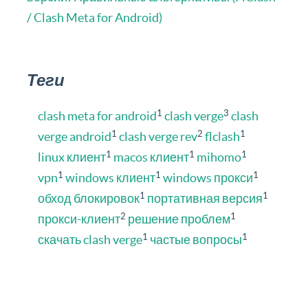
/ Clash Meta for Android)
Теги
1
3
clash meta for android
clash verge
clash
1
2
1
verge android
clash verge rev
flclash
1
1
1
linux клиент
macos клиент
mihomo
1
1
1
vpn
windows клиент
windows прокси
1
1
обход блокировок
портативная версия
2
1
прокси-клиент
решение проблем
1
1
скачать clash verge
частые вопросы