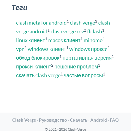
Теги
1
3
clash meta for android
clash verge
clash
1
2
1
verge android
clash verge rev
flclash
1
1
1
linux клиент
macos клиент
mihomo
1
1
1
vpn
windows клиент
windows прокси
1
1
обход блокировок
портативная версия
2
1
прокси-клиент
решение проблем
1
1
скачать clash verge
частые вопросы
Clash Verge
·
Руководство
·
Скачать
·
Android
·
FAQ
© 2021 - 2026 Clash-Verge