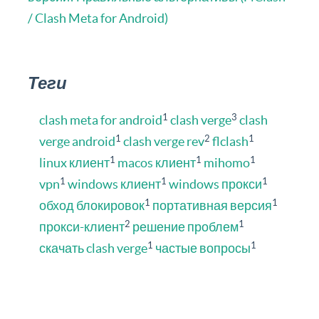
/ Clash Meta for Android)
Теги
1
3
clash meta for android
clash verge
clash
1
2
1
verge android
clash verge rev
flclash
1
1
1
linux клиент
macos клиент
mihomo
1
1
1
vpn
windows клиент
windows прокси
1
1
обход блокировок
портативная версия
2
1
прокси-клиент
решение проблем
1
1
скачать clash verge
частые вопросы