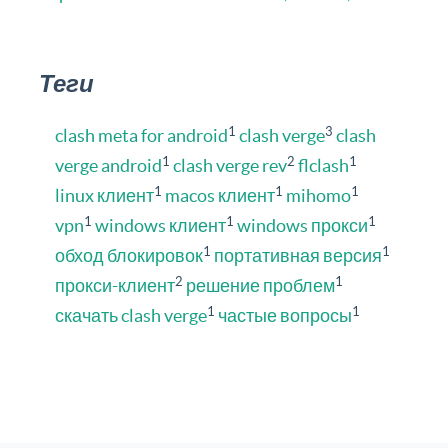
Теги
1
3
clash meta for android
clash verge
clash
1
2
1
verge android
clash verge rev
flclash
1
1
1
linux клиент
macos клиент
mihomo
1
1
1
vpn
windows клиент
windows прокси
1
1
обход блокировок
портативная версия
2
1
прокси-клиент
решение проблем
1
1
скачать clash verge
частые вопросы