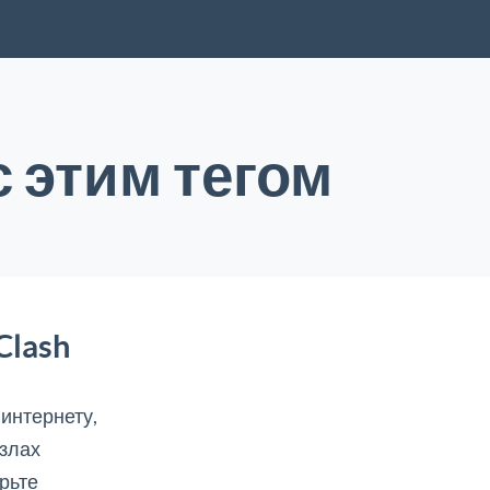
 этим тегом
lash
интернету,
узлах
рьте