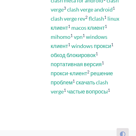
clash meta for android
clash
3
1
verge
clash verge android
2
1
clash verge rev
flclash
linux
1
1
клиент
macos клиент
1
1
mihomo
vpn
windows
1
1
клиент
windows прокси
1
обход блокировок
1
портативная версия
2
прокси-клиент
решение
1
проблем
скачать clash
1
1
verge
частые вопросы