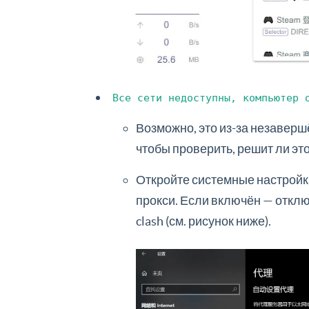
Все сети недоступны, компьютер 
Возможно, это из-за незавершё
чтобы проверить, решит ли эт
Откройте системные настройки
прокси. Если включён — отклю
clash (см. рисунок ниже).