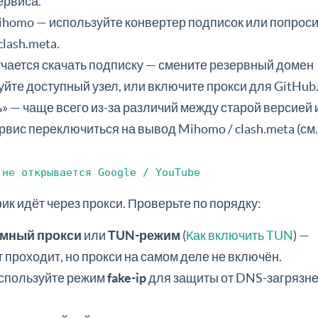
ервиса.
ihomo — используйте конвертер подписок или попрос
lash.meta.
учается скачать подписку — смените резервный домен
уйте доступный узел, или включите прокси для GitHub
» — чаще всего из-за различий между старой версией 
вис переключиться на вывод Mihomo / clash.meta (см.
 не открывается Google / YouTube
фик идёт через прокси. Проверьте по порядку:
емный прокси
или
TUN-режим
(
Как включить TUN
) —
 проходит, но прокси на самом деле не включён.
спользуйте режим
fake-ip
для защиты от DNS-загрязне