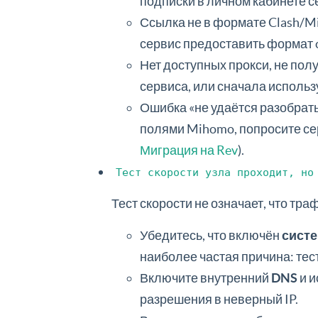
подписки в личном кабинете с
Ссылка не в формате Clash/M
сервис предоставить формат c
Нет доступных прокси, не пол
сервиса, или сначала использ
Ошибка «не удаётся разобрать
полями Mihomo, попросите сер
Миграция на Rev
).
Тест скорости узла проходит, но
Тест скорости не означает, что тра
Убедитесь, что включён
сист
наиболее частая причина: тест
Включите внутренний
DNS
и и
разрешения в неверный IP.