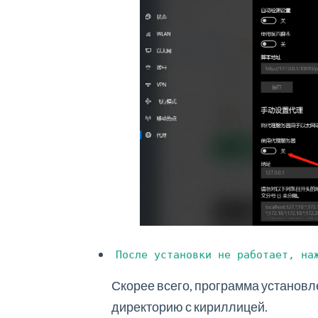
После установки не работает, на
Скорее всего, программа установл
директорию с кириллицей.