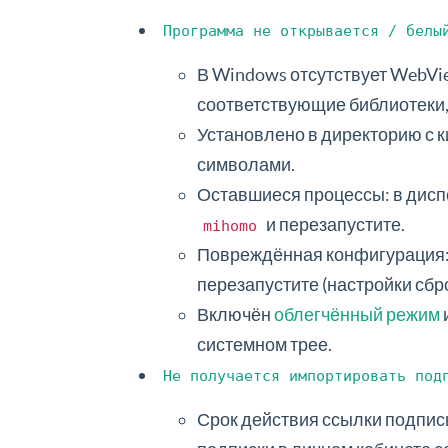
Программа не открывается / белы
В Windows отсутствует WebVie
соответствующие библиотеки, 
Установлено в директорию с к
символами.
Оставшиеся процессы: в дисп
и перезапустите.
mihomo
Повреждённая конфигурация: 
перезапустите (настройки сбр
Включён
облегчённый режим
системном трее.
Не получается импортировать под
Срок действия ссылки подписк