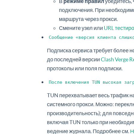
В
режиме правил
убедитесь, 
подключения. При необходим
маршрута через прокси.
Смените узел или
URL тестир
Сообщение «версия клиента слишк
Подписка сервиса требует более н
до последней версии
Clash Verge R
протоколы или поля подписки.
После включения TUN высокая заг
TUN перехватывает весь трафик на
системного прокси. Можно: переклю
производительность); для повседн
включая TUN только при необходи
ведение журнала. Подробнее см.
Н