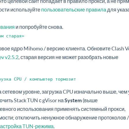
что целевой сайт попадает в правило прокси, а не пря
ости используйте
пользовательские правила
для указ
ования
и попробуйте снова.
ом старая»
овое ядро Mihomo / версию клиента. Обновите Clash V
ev v2.5.2
, старая версия не может разобрать новые
рузка CPU / компьютер тормозит
 сетевом уровне, загрузка CPU изначально выше, чем 
чить Stack TUN с gVisor на
System
(выше
евного использования применять системный прокси,
мости; отключить ненужное обнаружение протоколов /
астройка TUN-режима
.