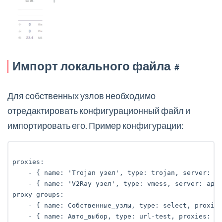
Импорт локального файла
#
Для собственных узлов необходимо
отредактировать конфигурационный файл и
импортировать его. Пример конфигурации:
proxies:

    - { name: 'Trojan узел', type: trojan, server: ад
    - { name: 'V2Ray узел', type: vmess, server: адре
proxy-groups:

    - { name: Собственные_узлы, type: select, proxies
    - { name: Авто_выбор, type: url-test, proxies: ['