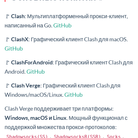
🚩
Clash
: Мультиплатформенный прокси-клиент,
написанный на Go.
GitHub
🚩
ClashX
: Графический клиент Clash для macOS.
GitHub
🚩
ClashForAndroid
: Графический клиент Clash для
Android.
GitHub
🚩
Clash Verge
: Графический клиент Clash для
Windows/macOS/Linux.
GitHub
Clash Verge поддерживает три платформы:
Windows, macOS и Linux
. Мощный функционал с
поддержкой множества прокси-протоколов:
,
,
,
Shadowsocks(SS)
ShadowsocksR(SSR)
Socks