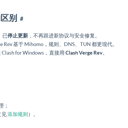
s 的区别
#
d）已
停止更新
，不再跟进新协议与安全修复。
rge Rev 基于 Mihomo，规则、DNS、TUN 都更现代。
ash for Windows，直接用
Clash Verge Rev
。
#
代理；
设（见
添加规则
）。