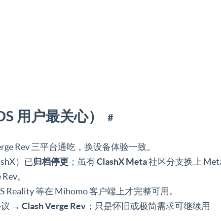
acOS 用户最关心）
#
h Verge Rev 三平台通吃，换设备体验一致。
lashX）已
归档停更
；虽有
ClashX Meta
社区分支换上 Meta
 Rev。
ESS Reality 等在 Mihomo 客户端上才完整可用。
议 →
Clash Verge Rev
；只是怀旧或极简需求可继续用