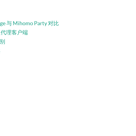
rge 与 Mihomo Party 对比
同类型代理客户端
区别
案