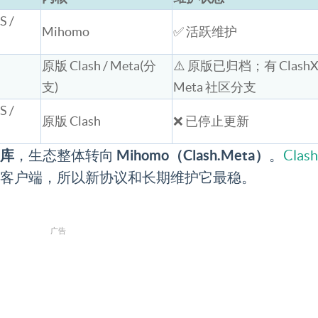
S /
Mihomo
✅ 活跃维护
原版 Clash / Meta(分
⚠️ 原版已归档；有 Clash
支)
Meta 社区分支
S /
原版 Clash
❌ 已停止更新
删库
Mihomo（Clash.Meta）
，生态整体转向
。
Clash
的活跃客户端，所以新协议和长期维护它最稳。
广告