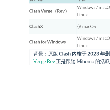
Windows / macO
Clash Verge（Rev）
Linux
ClashX
仅 macOS
Windows / macO
Clash for Windows
Linux
Clash 内核于 2023 年
背景：原版
Verge Rev
正是跟随 Mihomo 