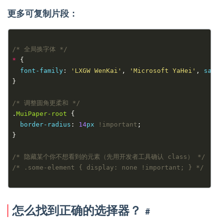
更多可复制片段：
/* 全局换字体 */
*
font-family
: 
'LXGW WenKai'
, 
'Microsoft YaHei'
, 
san
/* 调整圆角更柔和 */
.
MuiPaper-root
border-radius
: 
14
px
!important
/* 隐藏某个你不想看到的元素（先用开发者工具确认 class） */
/* .some-element { display: none !important; } */
怎么找到正确的选择器？
#