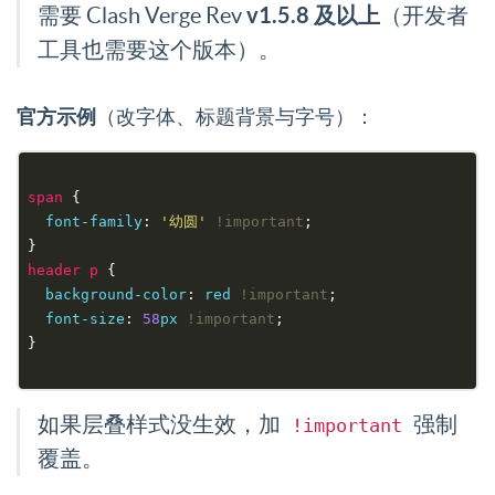
v1.5.8 及以上
需要 Clash Verge Rev
（开发者
工具也需要这个版本）。
官方示例
（改字体、标题背景与字号）：
span
font-family
: 
'幼圆'
!important
header
p
background-color
: 
red
!important
font-size
: 
58
px
!important
如果层叠样式没生效，加
强制
!important
覆盖。