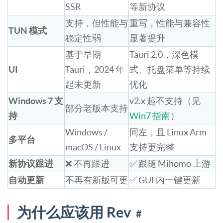
SSR
等新协议
支持，但性能与
重写，性能与兼容性
TUN 模式
稳定性弱
显著提升
基于早期
Tauri 2.0，深色模
UI
Tauri，2024 年
式、托盘菜单等持续
起未更新
优化
Windows 7 支
v2.x 起不支持（见
部分老版本支持
持
Win7 指南
）
Windows /
同左，且 Linux Arm
多平台
macOS / Linux
支持更完整
新协议跟进
❌ 不再跟进
✅ 跟随 Mihomo 上游
自动更新
不再有新版可更
✅ GUI 内一键更新
为什么应该用 Rev
#