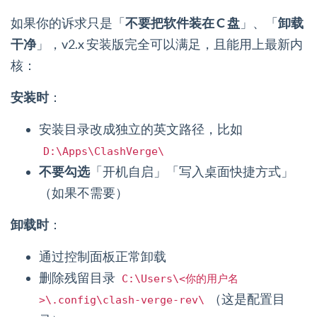
如果你的诉求只是「
不要把软件装在 C 盘
」、「
卸载
干净
」，v2.x 安装版完全可以满足，且能用上最新内
核：
安装时
：
安装目录改成独立的英文路径，比如
D:\Apps\ClashVerge\
不要勾选
「开机自启」「写入桌面快捷方式」
（如果不需要）
卸载时
：
通过控制面板正常卸载
删除残留目录
C:\Users\<你的用户名
（这是配置目
>\.config\clash-verge-rev\