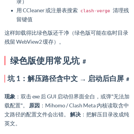
录）
用 CCleaner 或注册表搜索
清理残
clash-verge
留键值
这样卸载得比绿色版还干净（绿色版可能在临时目录
残留 WebView2 缓存）。
绿色版使用常见坑
#
坑 1：解压路径含中文 → 启动后白屏
#
现象
：双击 exe 后 GUI 启动但界面全白，或弹"无法加
载配置"。
原因
：Mihomo / Clash Meta 内核读取含中
文路径的配置文件会出错。
解决
：把解压目录改成纯
英文。