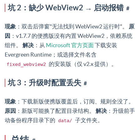
坑 2：缺少 WebView2 → 启动报错
#
现象
：双击后弹窗"无法找到 WebView2 运行时"。
原
因
：v1.7.7 的便携版没有内置 WebView2，依赖系统
组件。
解决
：从
Microsoft 官方页面
下载安装
Evergreen Runtime；或选择文件名含
的安装版（仅 v2.x 提供）。
fixed_webview2
坑 3：升级时配置丢失
#
现象
：下载新版便携版覆盖后，订阅、规则全没了。
原因
：新版可能换了配置目录结构。
解决
：升级前手
动备份程序目录下的
子文件夹。
data/
总结